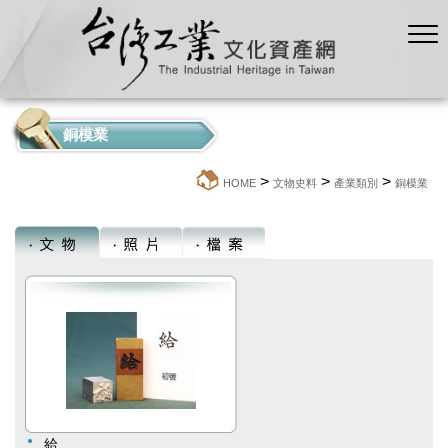
銅模業
>
>
>
:::
HOME
文物史料
產業類別
銅模業
給