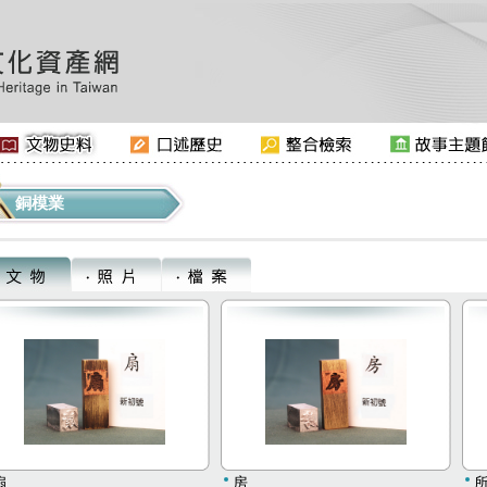
銅模業
扇
房