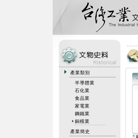
:::
產業類別
半導體業
石化業
食品業
家電業
鋼鐵業
銅模業
產業簡史