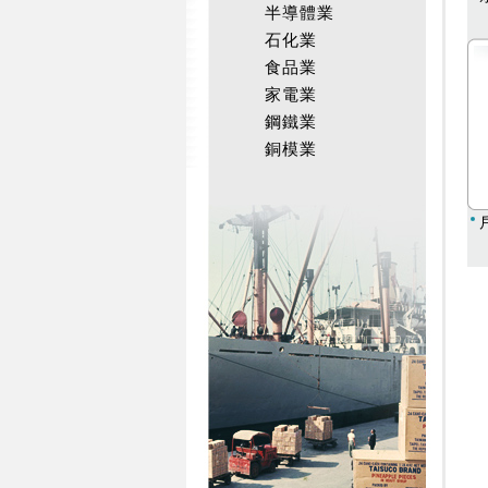
半導體業
石化業
食品業
家電業
鋼鐵業
銅模業