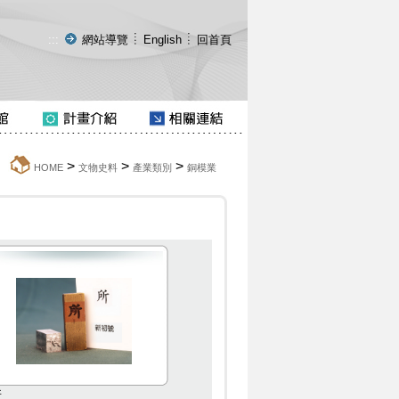
:::
網站導覽
English
回首頁
>
>
>
:::
HOME
文物史料
產業類別
銅模業
所