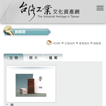
銅模業
>
>
>
:::
HOME
文物史料
產業類別
銅模業
譽