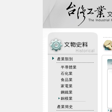
:::
產業類別
半導體業
石化業
食品業
家電業
鋼鐵業
銅模業
產業簡史