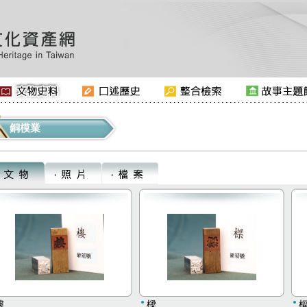
銅模業
樓
樑