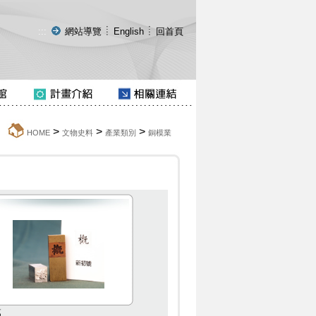
:::
網站導覽
English
回首頁
>
>
>
:::
HOME
文物史料
產業類別
銅模業
樞