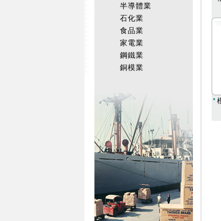
半導體業
石化業
食品業
家電業
鋼鐵業
銅模業