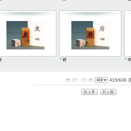
庚
府
419/630 