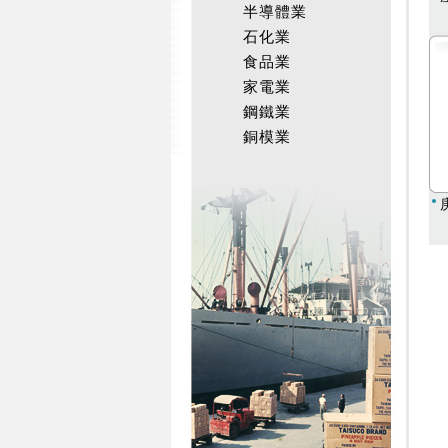
半導體業
石化業
食品業
家電業
鋼鐵業
銅模業