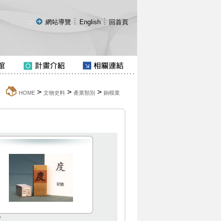
:::
網站導覽
English
回首頁
>
>
>
:::
HOME
文物史料
產業類別
銅模業
度