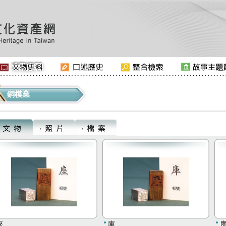
銅模業
座
庫