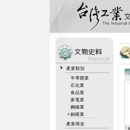
:::
產業類別
半導體業
石化業
食品業
家電業
鋼鐵業
銅模業
產業簡史