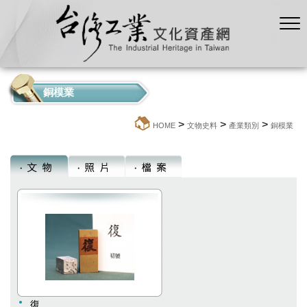
銅模業
>
>
>
:::
HOME
文物史料
產業類別
銅模業
復