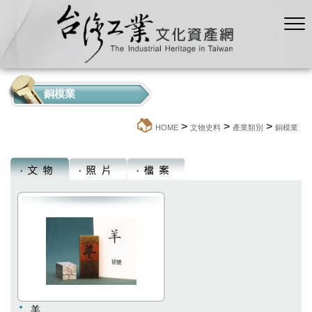
銅模業
>
>
>
:::
HOME
文物史料
產業類別
銅模業
羊