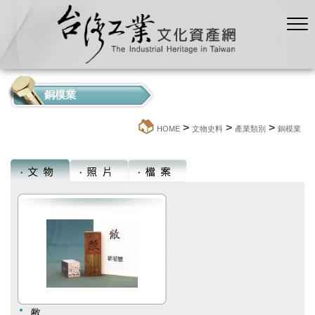
銅模業
>
>
>
:::
HOME
文物史料
產業類別
銅模業
敝