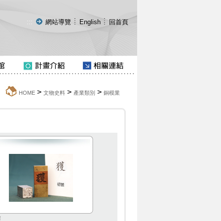
:::
網站導覽
English
回首頁
>
>
>
:::
HOME
文物史料
產業類別
銅模業
獲