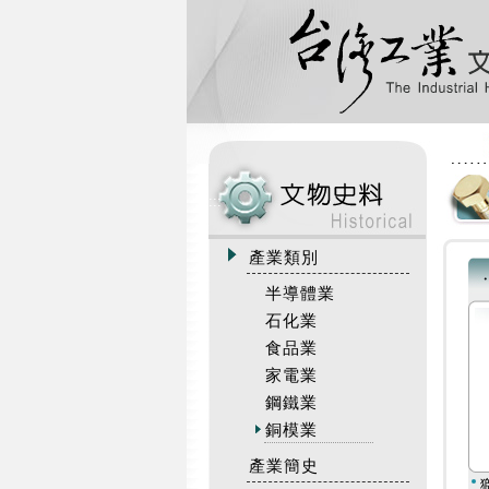
:::
產業類別
半導體業
石化業
食品業
家電業
鋼鐵業
銅模業
產業簡史