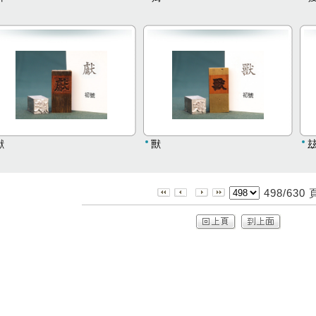
獻
獸
498/630 