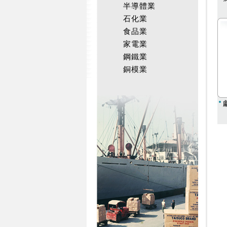
半導體業
石化業
食品業
家電業
鋼鐵業
銅模業