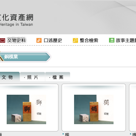
銅模業
獅
獨