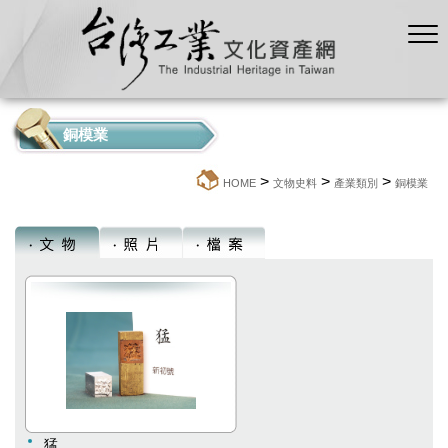
銅模業
>
>
>
:::
HOME
文物史料
產業類別
銅模業
猛