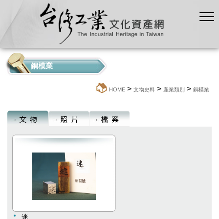
銅模業
>
>
>
:::
HOME
文物史料
產業類別
銅模業
迷