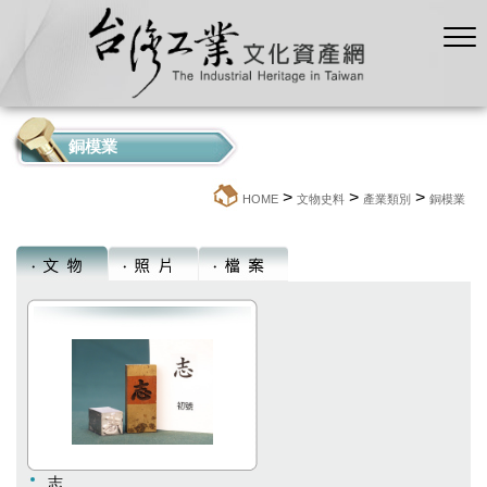
銅模業
>
>
>
:::
HOME
文物史料
產業類別
銅模業
志