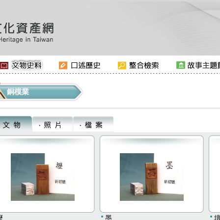
銅模業
壢
墨