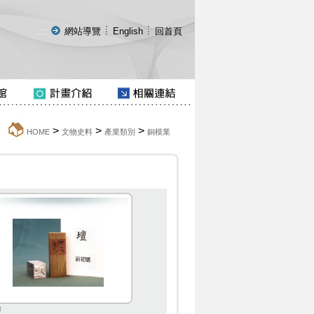
:::
網站導覽
English
回首頁
>
>
>
:::
HOME
文物史料
產業類別
銅模業
壇