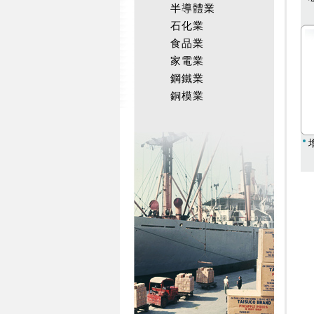
半導體業
石化業
食品業
家電業
鋼鐵業
銅模業