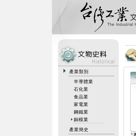
:::
產業類別
半導體業
石化業
食品業
家電業
鋼鐵業
銅模業
產業簡史