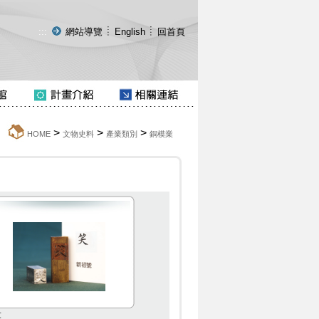
:::
網站導覽
English
回首頁
>
>
>
:::
HOME
文物史料
產業類別
銅模業
笑