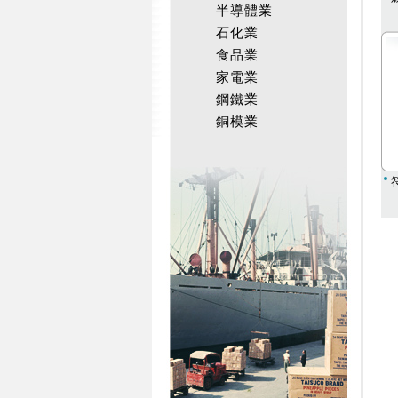
半導體業
石化業
食品業
家電業
鋼鐵業
銅模業