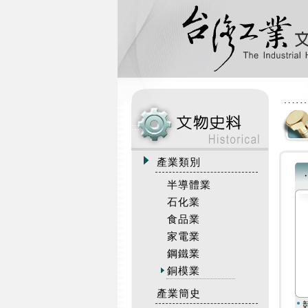
:::
產業類別
半導體業
石化業
食品業
家電業
鋼鐵業
銅模業
產業簡史