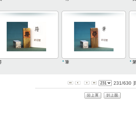
符
筆
231/630 