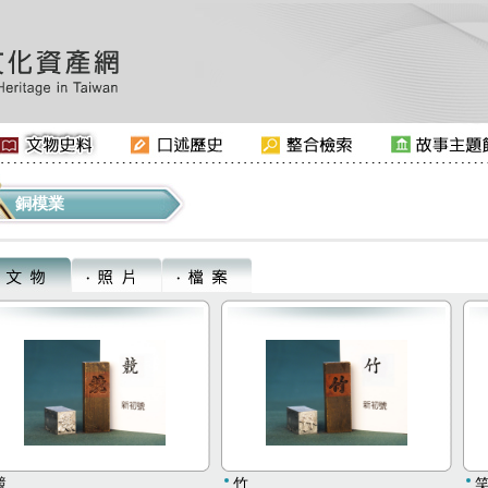
銅模業
競
竹