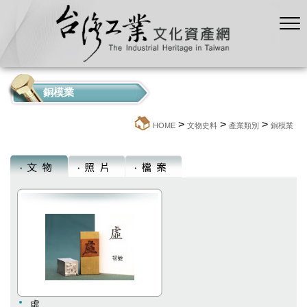
銅模業
>
>
>
:::
HOME
文物史料
產業類別
銅模業
虛