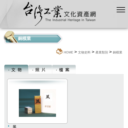
銅模業
>
>
>
:::
HOME
文物史料
產業類別
銅模業
風