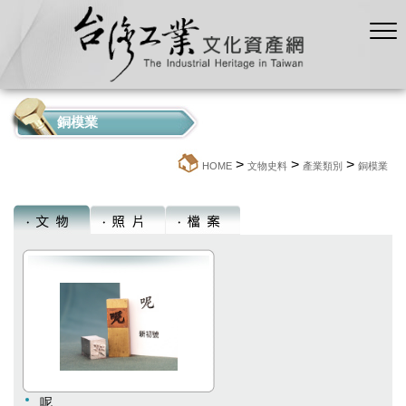
銅模業
>
>
>
:::
HOME
文物史料
產業類別
銅模業
呢