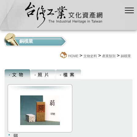
銅模業
>
>
>
:::
HOME
文物史料
產業類別
銅模業
弱