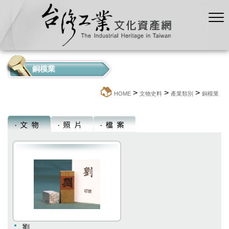
銅模業
>
>
>
:::
HOME
文物史料
產業類別
銅模業
劉