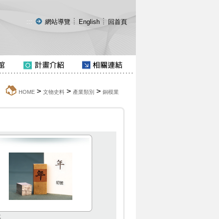
:::
網站導覽
English
回首頁
>
>
>
:::
HOME
文物史料
產業類別
銅模業
年