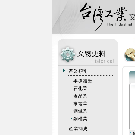
:::
產業類別
半導體業
石化業
食品業
家電業
鋼鐵業
銅模業
產業簡史