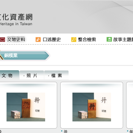
銅模業
幹
并