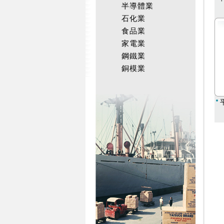
半導體業
石化業
食品業
家電業
鋼鐵業
銅模業