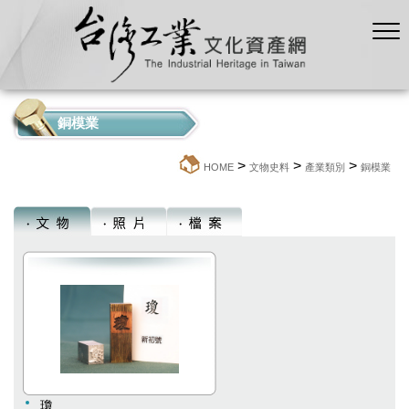
銅模業
>
>
>
:::
HOME
文物史料
產業類別
銅模業
瓊