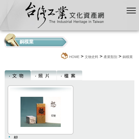
銅模業
>
>
>
:::
HOME
文物史料
產業類別
銅模業
想