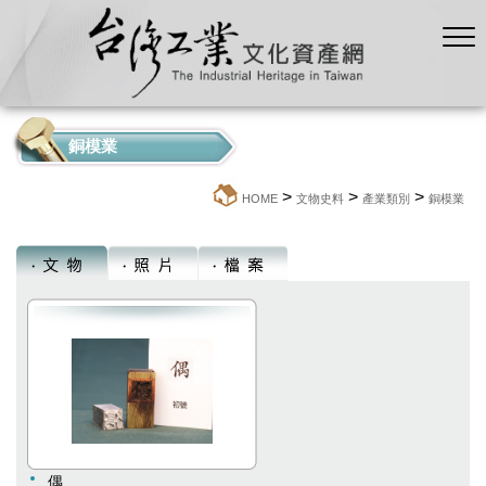
銅模業
>
>
>
:::
HOME
文物史料
產業類別
銅模業
偶