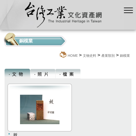
銅模業
>
>
>
:::
HOME
文物史料
產業類別
銅模業
妖