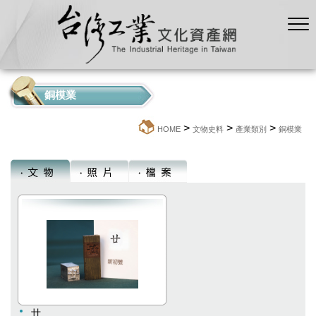
銅模業
>
>
>
:::
HOME
文物史料
產業類別
銅模業
廿