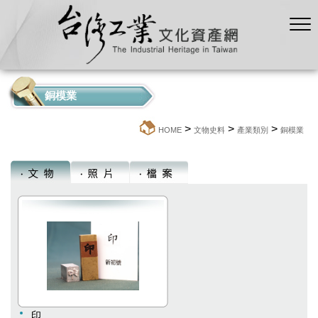
銅模業
>
>
>
:::
HOME
文物史料
產業類別
銅模業
印