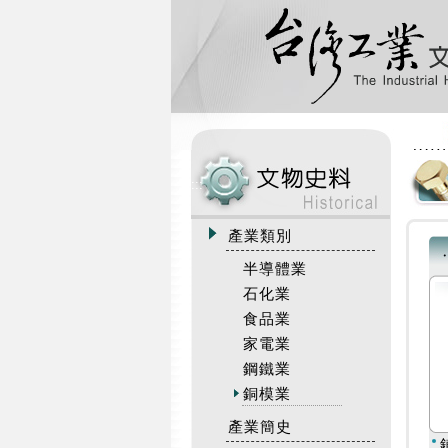
:::
產業類別
半導體業
石化業
食品業
家電業
鋼鐵業
銅模業
產業簡史