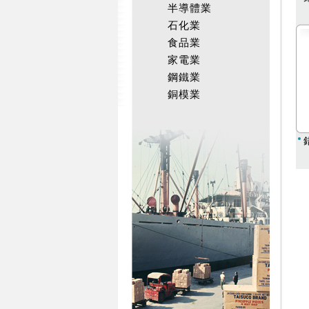
半導體業
石化業
食品業
家電業
鋼鐵業
銅模業