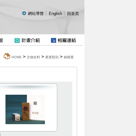
:::
網站導覽
English
回首頁
>
>
>
:::
HOME
文物史料
產業類別
銅模業
鑛