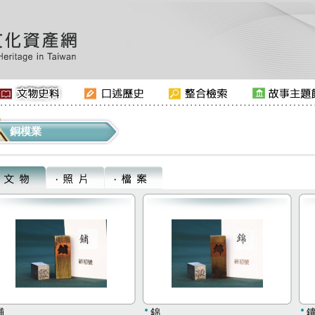
銅模業
鋪
錦