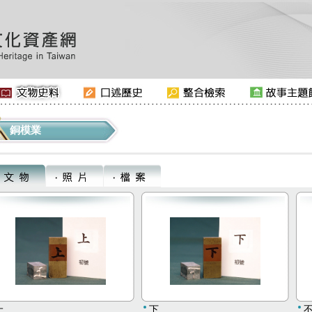
銅模業
上
下