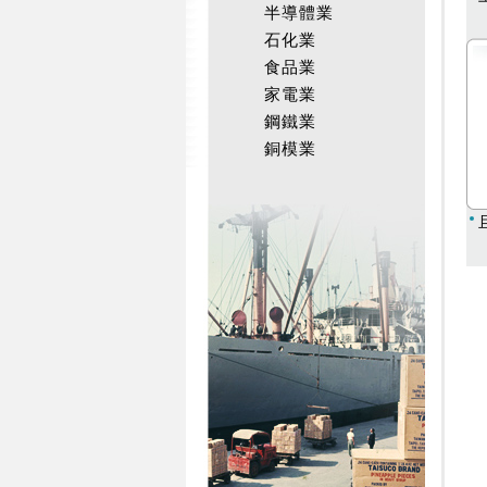
半導體業
石化業
食品業
家電業
鋼鐵業
銅模業