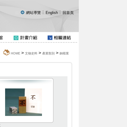
:::
網站導覽
English
回首頁
>
>
>
:::
HOME
文物史料
產業類別
銅模業
不