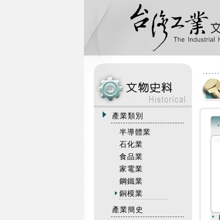
:::
產業類別
半導體業
石化業
食品業
家電業
鋼鐵業
銅模業
產業簡史