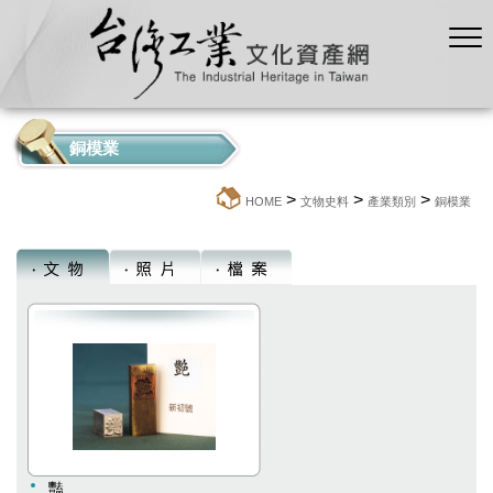
銅模業
>
>
>
:::
HOME
文物史料
產業類別
銅模業
豔