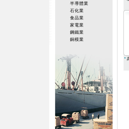
半導體業
石化業
食品業
家電業
鋼鐵業
銅模業