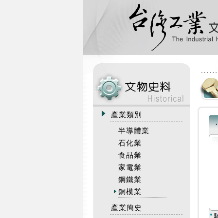
:::
產業類別
半導體業
石化業
食品業
家電業
鋼鐵業
銅模業
產業簡史