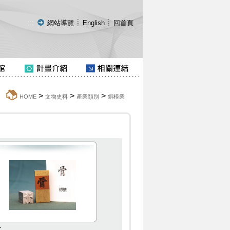
:::
網站導覽
English
回首頁
>
>
>
:::
HOME
文物史料
產業類別
銅模業
骨