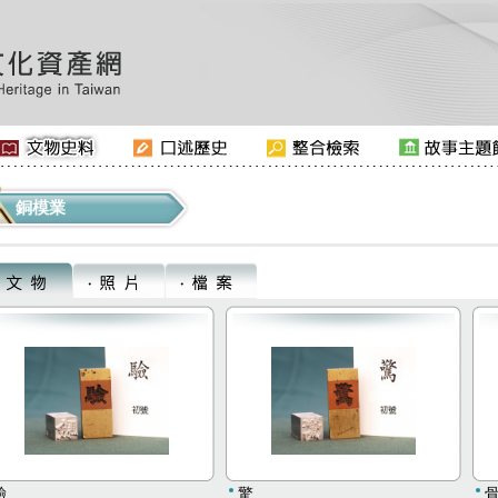
銅模業
驗
驚