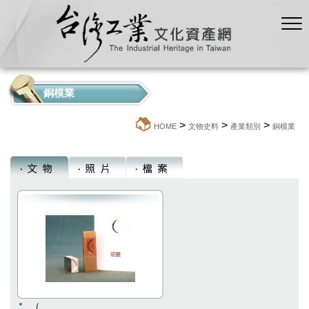
銅模業
>
>
>
:::
HOME
文物史料
產業類別
銅模業
（