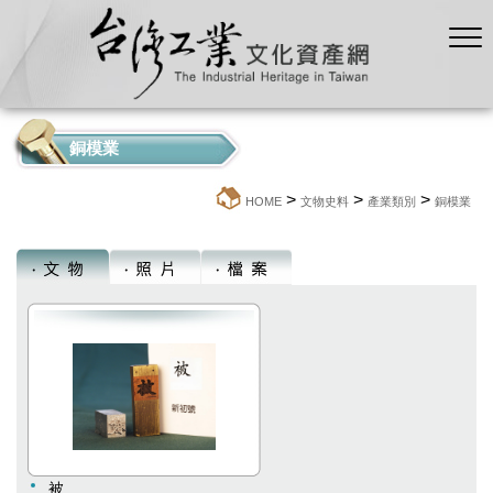
銅模業
>
>
>
:::
HOME
文物史料
產業類別
銅模業
被