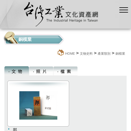
銅模業
>
>
>
:::
HOME
文物史料
產業類別
銅模業
邦