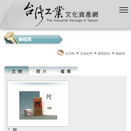
銅模業
>
>
>
:::
HOME
文物史料
產業類別
銅模業
阿