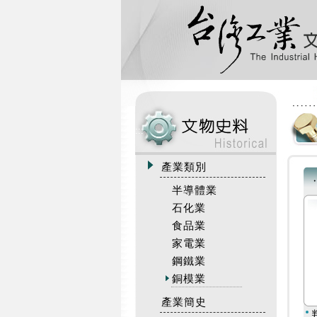
:::
產業類別
半導體業
石化業
食品業
家電業
鋼鐵業
銅模業
產業簡史