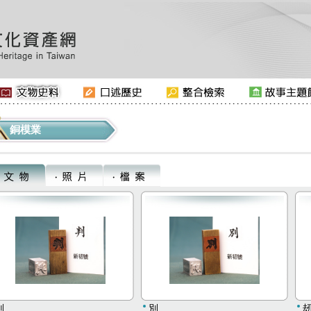
銅模業
判
別