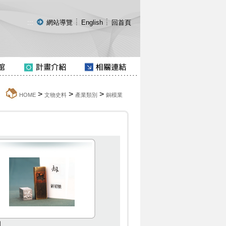
:::
網站導覽
English
回首頁
>
>
>
:::
HOME
文物史料
產業類別
銅模業
刼