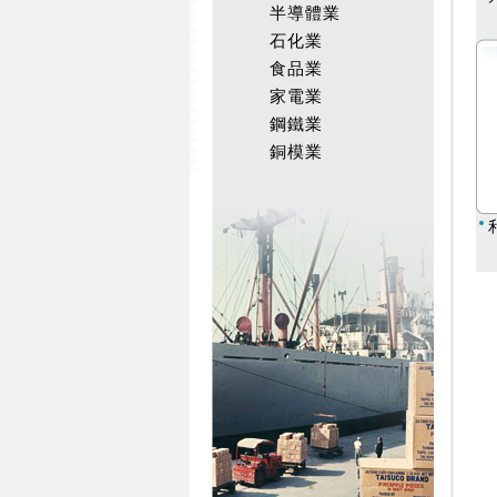
半導體業
石化業
食品業
家電業
鋼鐵業
銅模業