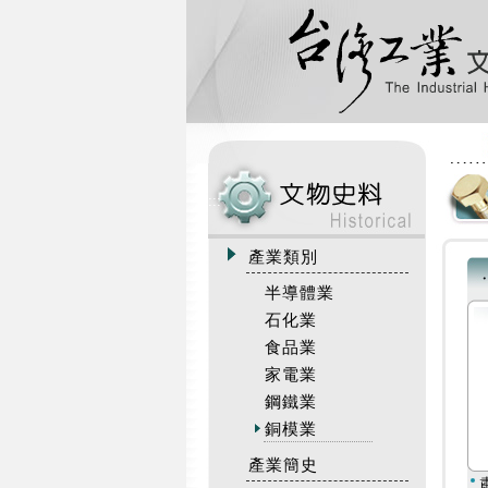
:::
產業類別
半導體業
石化業
食品業
家電業
鋼鐵業
銅模業
產業簡史