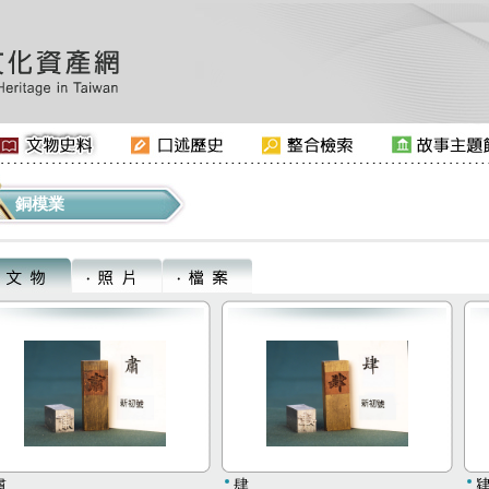
銅模業
肅
肆