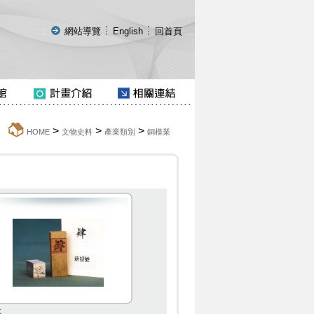
:::
網站導覽
English
回首頁
>
>
>
:::
HOME
文物史料
產業類別
銅模業
肄