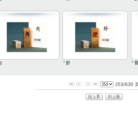
肉
肝
253/630 