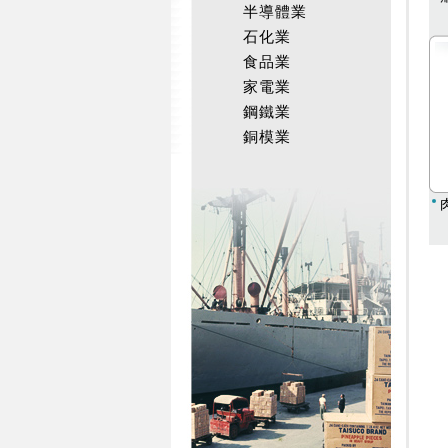
半導體業
石化業
食品業
家電業
鋼鐵業
銅模業