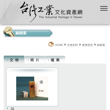
銅模業
>
>
>
:::
HOME
文物史料
產業類別
銅模業
誤