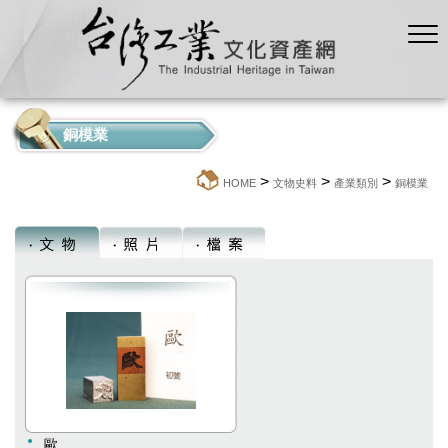
銅模業
>
>
>
:::
HOME
文物史料
產業類別
銅模業
歐