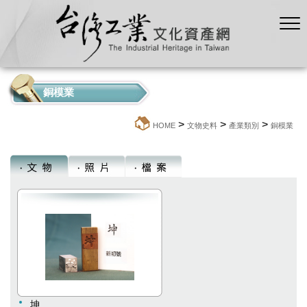
銅模業
>
>
>
:::
HOME
文物史料
產業類別
銅模業
坤