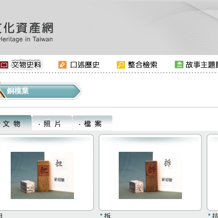
銅模業
担
拆