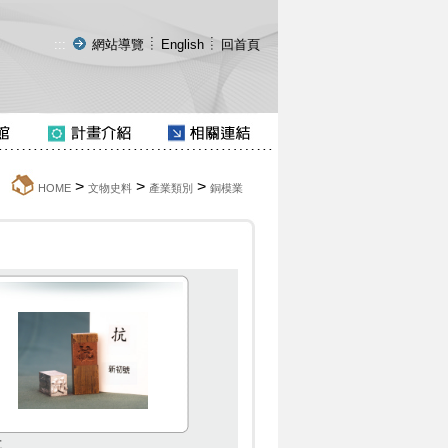
:::
網站導覽
English
回首頁
>
>
>
:::
HOME
文物史料
產業類別
銅模業
抗