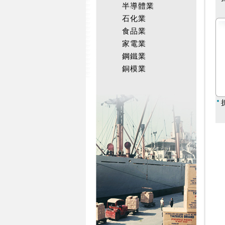
半導體業
石化業
食品業
家電業
鋼鐵業
銅模業