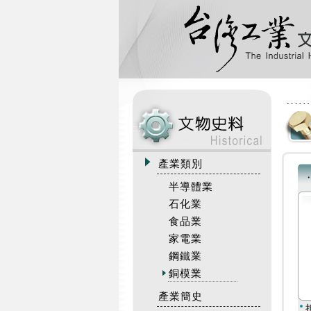
:::
產業類別
半導體業
石化業
食品業
家電業
鋼鐵業
銅模業
產業簡史