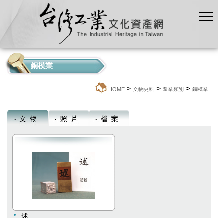
銅模業
>
>
>
:::
HOME
文物史料
產業類別
銅模業
述