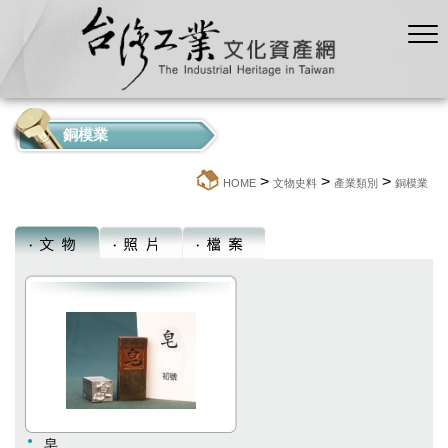
銅模業
>
>
>
:::
HOME
文物史料
產業類別
銅模業
皂