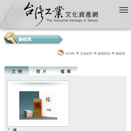
銅模業
>
>
>
:::
HOME
文物史料
產業類別
銅模業
緣