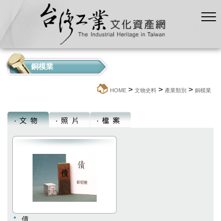
銅模業
>
>
>
:::
HOME
文物史料
產業類別
銅模業
債