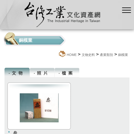
銅模業
>
>
>
:::
HOME
文物史料
產業類別
銅模業
叁