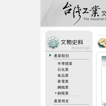
:::
產業類別
半導體業
石化業
食品業
家電業
鋼鐵業
銅模業
產業簡史