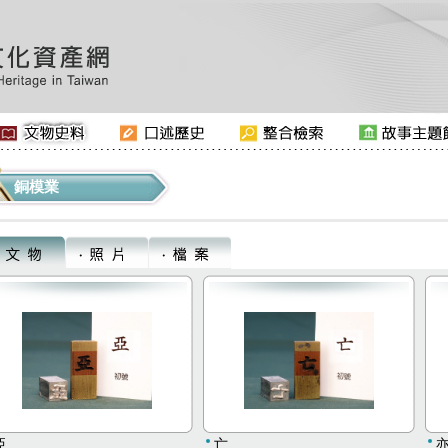
銅模業
亞
亡