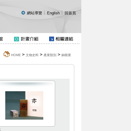
:::
網站導覽
English
回首頁
>
>
>
:::
HOME
文物史料
產業類別
銅模業
亦