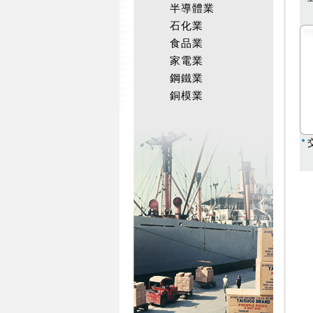
半導體業
石化業
食品業
家電業
鋼鐵業
銅模業