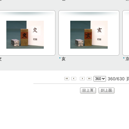
交
亥
360/630 