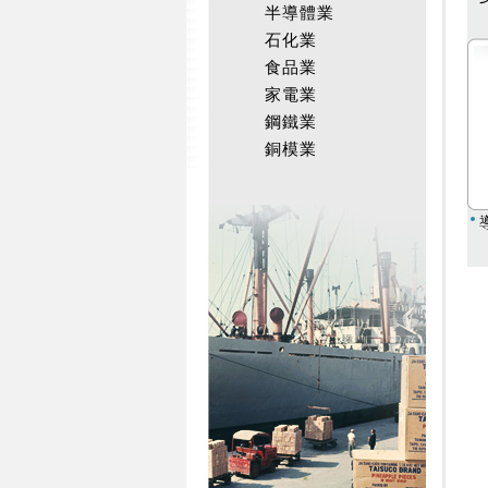
半導體業
石化業
食品業
家電業
鋼鐵業
銅模業