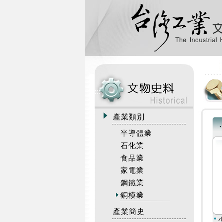
:::
產業類別
半導體業
石化業
食品業
家電業
鋼鐵業
銅模業
產業簡史