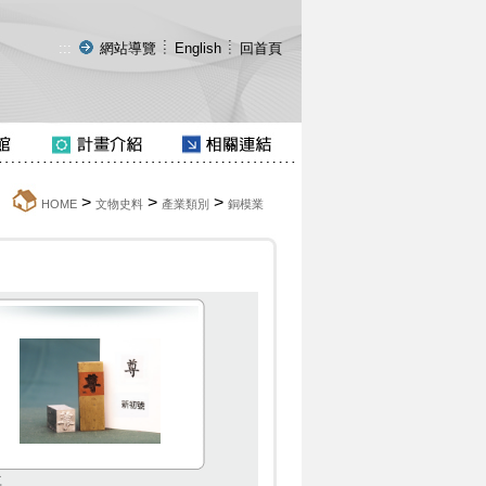
:::
網站導覽
English
回首頁
>
>
>
:::
HOME
文物史料
產業類別
銅模業
尊