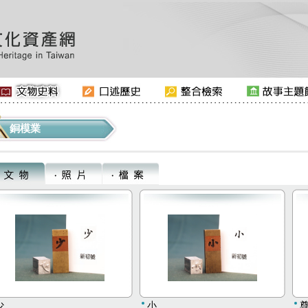
銅模業
少
小