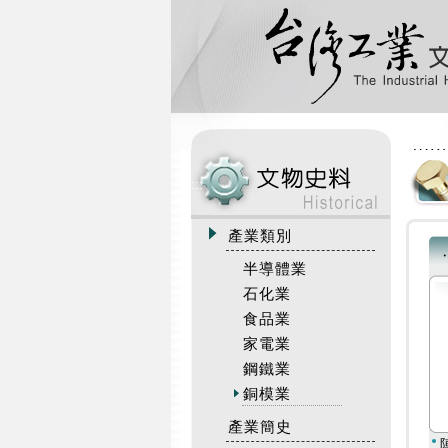
:::
產業類別
半導體業
石化業
食品業
家電業
鋼鐵業
銅模業
產業簡史