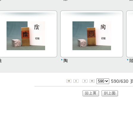
陰
陶
590/630 