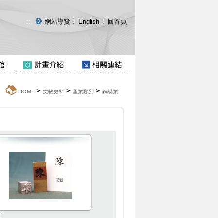
:::
網站導覽
English
回首頁
>
>
>
:::
HOME
文物史料
產業類別
銅模業
陳