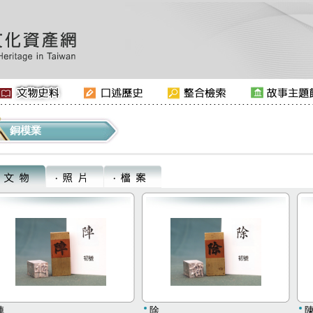
銅模業
陣
除