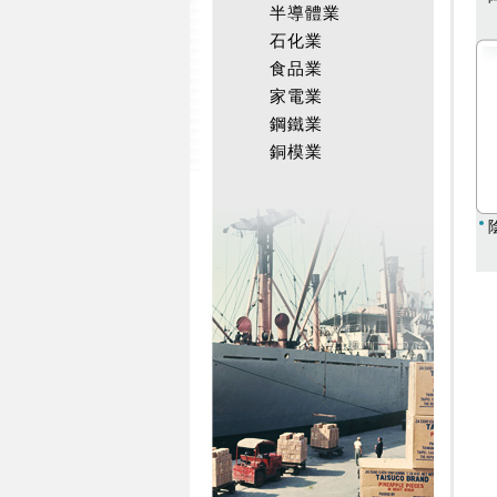
半導體業
石化業
食品業
家電業
鋼鐵業
銅模業