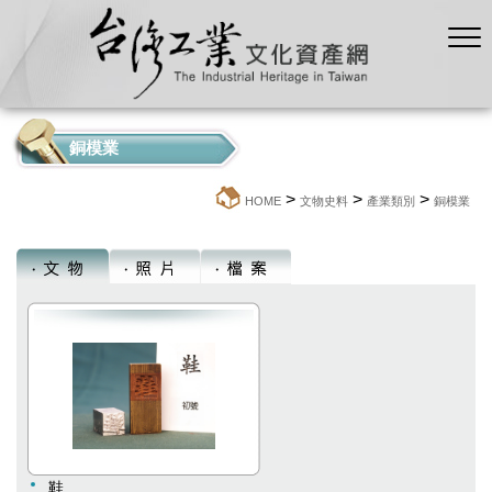
銅模業
>
>
>
:::
HOME
文物史料
產業類別
銅模業
鞋