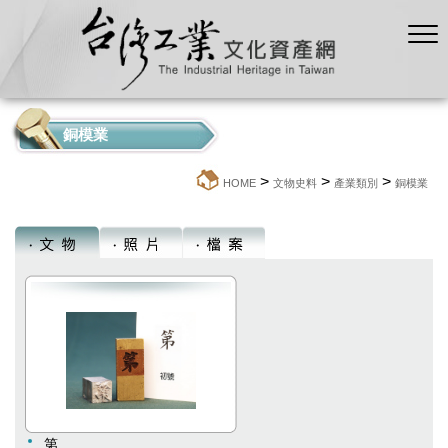
銅模業
>
>
>
:::
HOME
文物史料
產業類別
銅模業
第